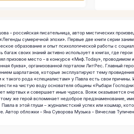
шова – российская писательница, автор мистических произве
 «Легенды сумеречной эпохи». Первые две книги серии заним
ческое образование и опыт психологической работы с социа
ь багаж своих знаний активно использует в книгах, где геро
нял призовое место – в конкурсе «Миф.Today», проводимом 
нная буква», организованной порталом ЛитРес. Главный гер
ением шарлатанов, которые эксплуатируют тему провидения,
и к такого рода «специалистам» у Павла есть свои причины.
вести на чистую воду основателя общины «Рыбари Господни» 
ет мёртвых и совершает иные чудеса. Вояж оказывается оче
К тому же герой вспоминает недоброе предзнаменование, им
Павла в этой глуши – журналистский успех или кошмар, кото
ге. Автор обложки – Яна Суворова Музыка – Вячеслав Тупич