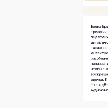
Елена Ер
трилогии
педагоги
автор вес
также за
«Электро
разоблач
ненавист
чтобы вы
воскреша
овечки. 
Что ждёт 
аудиокни