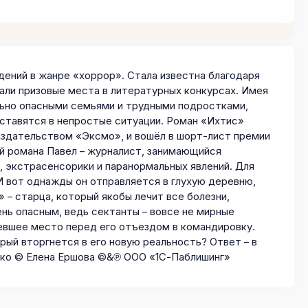
дений в жанре «хоррор». Стала известна благодаря
али призовые места в литературных конкурсах. Имея
льно опасными семьями и трудными подростками,
и ставятся в непростые ситуации. Роман «Ихтис»
издательством «Эксмо», и вошёл в шорт-лист премии
ой романа Павел – журналист, занимающийся
 экстрасенсорики и паранормальных явлений. Для
 И вот однажды он отправляется в глухую деревню,
– старца, который якобы лечит все болезни,
нь опасным, ведь сектанты – вовсе не мирные
евшее место перед его отъездом в командировку.
рый вторгнется в его новую реальность? Ответ – в
енко © Елена Ершова ©&℗ ООО «1С-Паблишинг»