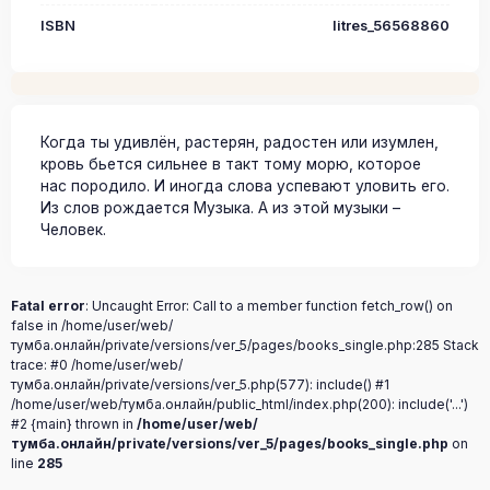
ISBN
litres_56568860
Когда ты удивлён, растерян, радостен или изумлен,
кровь бьется сильнее в такт тому морю, которое
нас породило. И иногда слова успевают уловить его.
Из слов рождается Музыка. А из этой музыки –
Человек.
Fatal error
: Uncaught Error: Call to a member function fetch_row() on
false in /home/user/web/
тумба.онлайн/private/versions/ver_5/pages/books_single.php:285 Stack
trace: #0 /home/user/web/
тумба.онлайн/private/versions/ver_5.php(577): include() #1
/home/user/web/тумба.онлайн/public_html/index.php(200): include('...')
#2 {main} thrown in
/home/user/web/
тумба.онлайн/private/versions/ver_5/pages/books_single.php
on
line
285