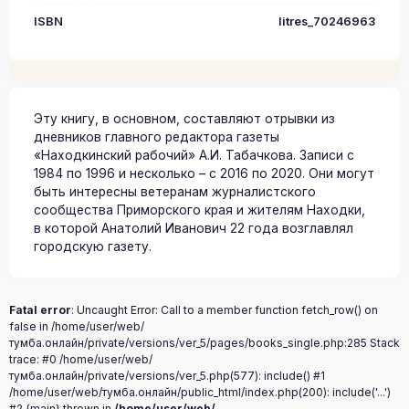
ISBN
litres_70246963
Эту книгу, в основном, составляют отрывки из
дневников главного редактора газеты
«Находкинский рабочий» А.И. Табачкова. Записи с
1984 по 1996 и несколько – с 2016 по 2020. Они могут
быть интересны ветеранам журналистского
сообщества Приморского края и жителям Находки,
в которой Анатолий Иванович 22 года возглавлял
городскую газету.
Fatal error
: Uncaught Error: Call to a member function fetch_row() on
false in /home/user/web/
тумба.онлайн/private/versions/ver_5/pages/books_single.php:285 Stack
trace: #0 /home/user/web/
тумба.онлайн/private/versions/ver_5.php(577): include() #1
/home/user/web/тумба.онлайн/public_html/index.php(200): include('...')
#2 {main} thrown in
/home/user/web/