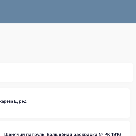
карева Е., ред.
Щенячий патруль. Волшебная раскраска № РК 1916