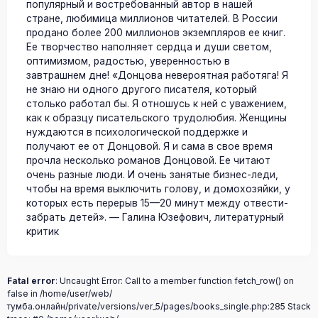
популярный и востребованный автор в нашей
стране, любимица миллионов читателей. В России
продано более 200 миллионов экземпляров ее книг.
Ее творчество наполняет сердца и души светом,
оптимизмом, радостью, уверенностью в
завтрашнем дне! «Донцова невероятная работяга! Я
не знаю ни одного другого писателя, который
столько работал бы. Я отношусь к ней с уважением,
как к образцу писательского трудолюбия. Женщины
нуждаются в психологической поддержке и
получают ее от Донцовой. Я и сама в свое время
прочла несколько романов Донцовой. Ее читают
очень разные люди. И очень занятые бизнес-леди,
чтобы на время выключить голову, и домохозяйки, у
которых есть перерыв 15—20 минут между отвести-
забрать детей». — Галина Юзефович, литературный
критик
Fatal error
: Uncaught Error: Call to a member function fetch_row() on
false in /home/user/web/
тумба.онлайн/private/versions/ver_5/pages/books_single.php:285 Stack