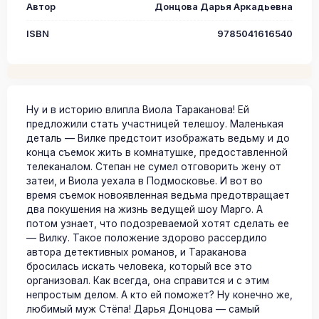
Автор
Донцова Дарья Аркадьевна
ISBN
9785041616540
Ну и в историю влипла Виола Тараканова! Ей
предложили стать участницей телешоу. Маленькая
деталь — Вилке предстоит изображать ведьму и до
конца съемок жить в комнатушке, предоставленной
телеканалом. Степан не сумел отговорить жену от
затеи, и Виола уехала в Подмосковье. И вот во
время съемок новоявленная ведьма предотвращает
два покушения на жизнь ведущей шоу Марго. А
потом узнает, что подозреваемой хотят сделать ее
— Вилку. Такое положение здорово рассердило
автора детективных романов, и Тараканова
бросилась искать человека, который все это
организовал. Как всегда, она справится и с этим
непростым делом. А кто ей поможет? Ну конечно же,
любимый муж Стёпа! Дарья Донцова — самый