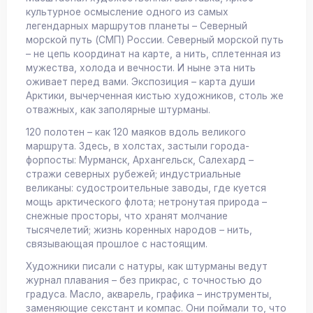
культурное осмысление одного из самых
легендарных маршрутов планеты – Северный
морской путь (СМП) России. Северный морской путь
– не цепь координат на карте, а нить, сплетенная из
мужества, холода и вечности. И ныне эта нить
оживает перед вами. Экспозиция – карта души
Арктики, вычерченная кистью художников, столь же
отважных, как заполярные штурманы.
120 полотен – как 120 маяков вдоль великого
маршрута. Здесь, в холстах, застыли города-
форпосты: Мурманск, Архангельск, Салехард –
стражи северных рубежей; индустриальные
великаны: судостроительные заводы, где куется
мощь арктического флота; нетронутая природа –
снежные просторы, что хранят молчание
тысячелетий; жизнь коренных народов – нить,
связывающая прошлое с настоящим.
Художники писали с натуры, как штурманы ведут
журнал плавания – без прикрас, с точностью до
градуса. Масло, акварель, графика – инструменты,
заменяющие секстант и компас. Они поймали то, что