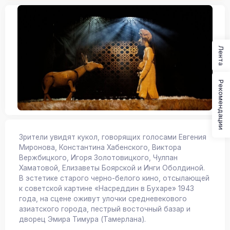
Лента
Рекомендации
Зрители увидят кукол, говорящих голосами Евгения
Миронова, Константина Хабенского, Виктора
Вержбицкого, Игоря Золотовицкого, Чулпан
Хаматовой, Елизаветы Боярской и Инги Оболдиной.
В эстетике старого черно-белого кино, отсылающей
к советской картине «Насреддин в Бухаре» 1943
года, на сцене оживут улочки средневекового
азиатского города, пестрый восточный базар и
дворец Эмира Тимура (Тамерлана).