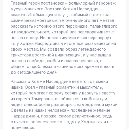
Главный герой постановки – фольклорный персонаж
мусульманского Востока Ходжа Насреддин –
сказочный обманщик и плут, любимый с детства
самим Бекмамбетовым: «Я очень много лет мечтал
рассказать историю этого персонажа, талантливого
и парадоксального, который все переворачивает с
ног на голову. Но поскольку мир и так перевернут,
то у Ходжи Насреддина в итоге все оказывается на
своих местах. Мы создали образ легендарного
трикстера восточной цивилизации, и у нас вышла
пьеса о свободе, любви и правах человека, в
общем, о проблемах и чаяниях всех времен вплоть
до сегодняшнего дня».
Рассказ о Ходже Насреддине ведется от имени
ишака. Осел – главный романтик и мыслитель,
который помогает своему хозяину вернуть невесту
из гарема Тамерлана, влюбляется в кобылицу и
ведет философские разговоры с надоедливой мухой.
Сделать из ишака человека – последнее желание
Насреддина и, похоже, самое реалистичное, ведь
отыскать человеческое в людях у Ходжи так и не
получилось.