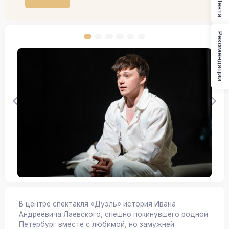
Лента
Рекомендации
В центре спектакля «Дуэль» история Ивана
Андреевича Лаевского, спешно покинувшего родной
Петербург вместе с любимой, но замужней