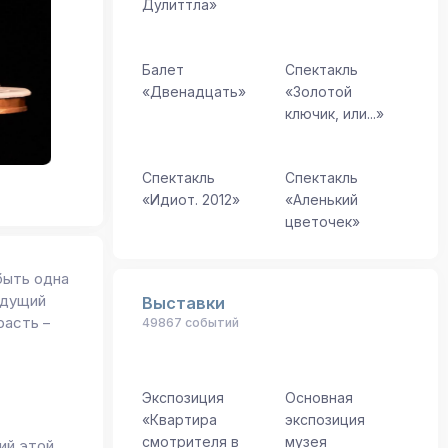
Дулиттла»
Балет
Спектакль
«Двенадцать»
«Золотой
ключик, или...»
Спектакль
Спектакль
«Идиот. 2012»
«Аленький
цветочек»
быть одна
удущий
Выставки
расть –
49867 событий
Экспозиция
Основная
б
«Квартира
экспозиция
смотрителя в
музея
ий этой