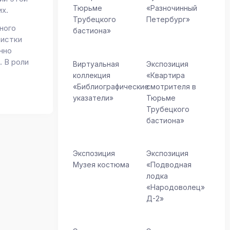
Тюрьме
«Разночинный
их.
Трубецкого
Петербург»
ного
бастиона»
тистки
нно
. В роли
Виртуальная
Экспозиция
коллекция
«Квартира
«Библиографические
смотрителя в
указатели»
Тюрьме
Трубецкого
бастиона»
Экспозиция
Экспозиция
Музея костюма
«Подводная
лодка
«Народоволец»
Д-2»