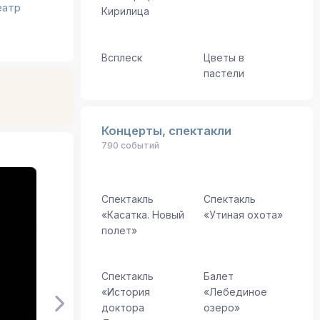
еатр
Кирилица
Всплеск
Цветы в
пастели
Концерты, спектакли
790 событий
Спектакль
Спектакль
«Касатка. Новый
«Утиная охота»
полет»
Спектакль
Балет
«История
«Лебединое
доктора
озеро»