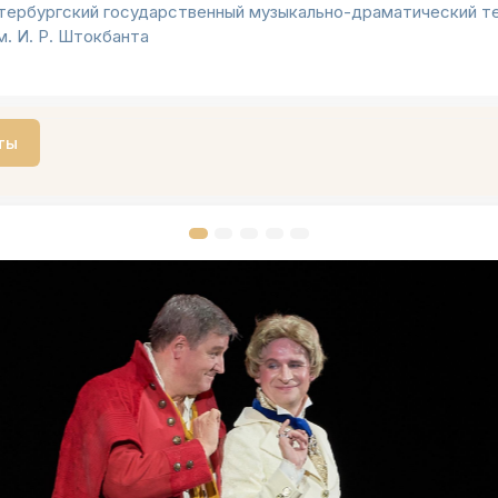
тербургский государственный музыкально-драматический т
. И. Р. Штокбанта
ты