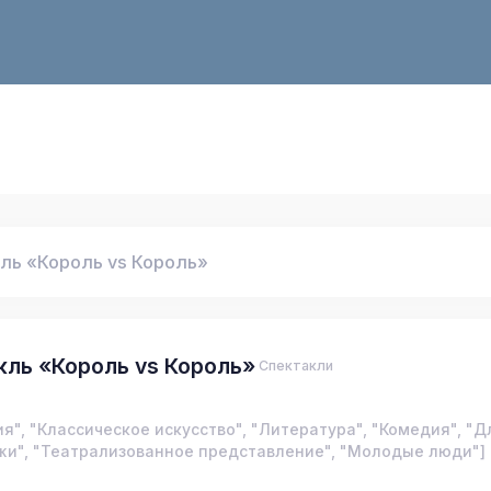
ль «Король vs Король»
кль «Король vs Король»
Спектакли
ия", "Классическое искусство", "Литература", "Комедия", "Д
и", "Театрализованное представление", "Молодые люди"]