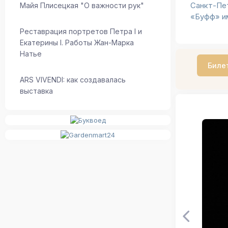
Майя Плисецкая "О важности рук"
Санкт-Пе
«Буфф» им
Реставрация портретов Петра I и
Екатерины I. Работы Жан-Марка
Натье
Биле
ARS VIVENDI: как создавалась
выставка