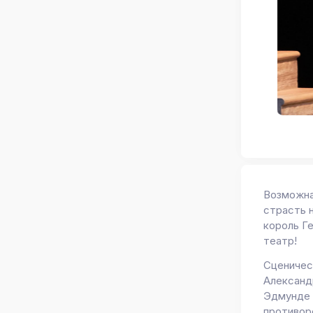
Возможна
страсть н
король Ге
театр!
Сценичес
Александ
Эдмунде К
противор