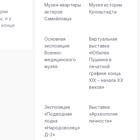
Музея-квартиры
Музея истории
арии
актеров
Кронштадта
, и у
Самойловых
в конце
Основная
Виртуальная
экспозиция
выставка
Военно-
«Юбилеи
медицинского
Пушкина в
музея
печатной
графике конца
XIX – начала XX
веков»
Экспозиция
Выставка
«Подводная
«Археология
лодка
личности»
«Народоволец»
Д-2»