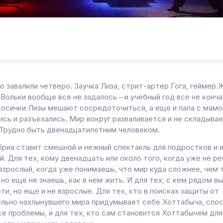
 завалили четверо. Заучка Лиза, стрит-артер Гога, геймер 
 Вольки вообще все не задалось – и учебный год все не конча
косички Лизы мешают сосредоточиться, а еще и папа с мамо
ись и разъехались. Мир вокруг разваливается и не складыва
 Трудно быть двенадцатилетним человеком.
бриа ставит смешной и нежный спектакль для подростков и 
. Для тех, кому двенадцать или около того, когда уже не ре
взрослый, когда уже понимаешь, что мир куда сложнее, чем 
 но еще не знаешь, как в нем жить. И для тех, с кем рядом в
ти, но еще и не взрослые. Для тех, кто в поисках защиты от
льно нахлынувшего мира придумывает себе Хоттабыча, спо
се проблемы, и для тех, кто сам становится Хоттабычем для