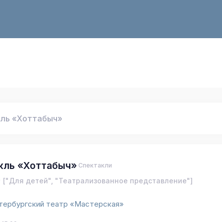
ль «Хоттабыч»
кль «Хоттабыч»
Спектакли
["Для детей", "Театрализованное представление"]
тербургский театр «Мастерская»