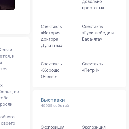
довольно
простоты»
Спектакль
Спектакль
«История
«Гуси-лебеди и
доктора
Баба-яга»
Дулиттла»
Женя и
ется, и
й
Спектакль
Спектакль
ется
«Хорошо.
«Петр I»
Очень!»
их
бенок, но
тебе
Выставки
ыросли
49905 событий
собного
 своего
Экспозиция
Экспозиция