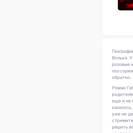
Географию
Волька. У
розовые 
поссорил
обратно.
Роман Га
родителей
еще и не 
казалось,
уже не де
стремите
решить в