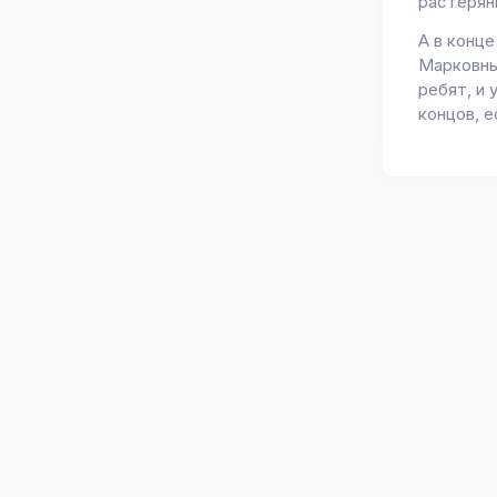
растерян
А в конце
Марковны,
ребят, и 
концов, е