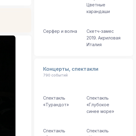
Цветные
карандаши
Серфер и волна
Скетч-замес
2019. Акриловая
Италия
Концерты, спектакли
790 событий
Спектакль
Спектакль
«Турандот»
«Глубокое
синее море»
Спектакль
Спектакль