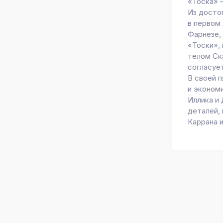
«Тоска» –
Из досто
в первом
Фарнезе, 
«Тоски»,
телом Ск
согласуе
В своей 
и эконом
Иллика и
деталей,
Каррана 