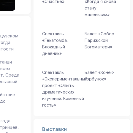
«Счастье»
«Когда я снова
стану
маленьким»
Спектакль
Балет «Собор
нцузском
«Гекатомба.
Парижской
когда
Блокадный
Богоматери»
итости
дневник»
станци
 всех
Спектакль
Балет «Конек-
ют. Среди
«Экспериментальный
горбунок»
аивысший
проект «Опыты
драматических
ействие
изучений. Каменный
 до
гость»
 года
трийцев.
Выставки