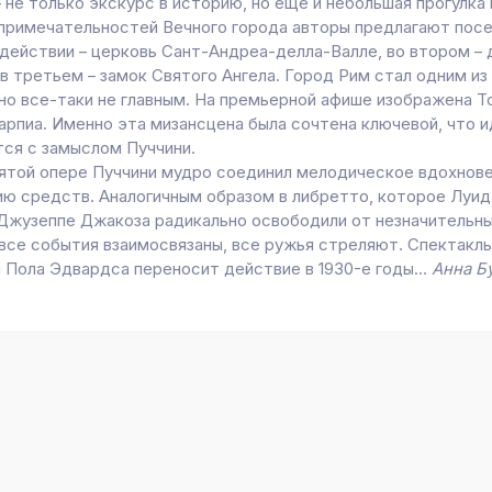
 не только экскурс в историю, но еще и небольшая прогулка 
примечательностей Вечного города авторы предлагают посе
 действии – церковь Сант-Андреа-делла-Валле, во втором –
в третьем – замок Святого Ангела. Город Рим стал одним из
 но все-таки не главным. На премьерной афише изображена Т
арпиа. Именно эта мизансцена была сочтена ключевой, что 
тся с замыслом Пуччини.
пятой опере Пуччини мудро соединил мелодическое вдохнов
ию средств. Аналогичным образом в либретто, которое Луи
 Джузеппе Джакоза радикально освободили от незначительн
 все события взаимосвязаны, все ружья стреляют. Спектакл
и Пола Эдвардса переносит действие в 1930-е годы…
Анна Б