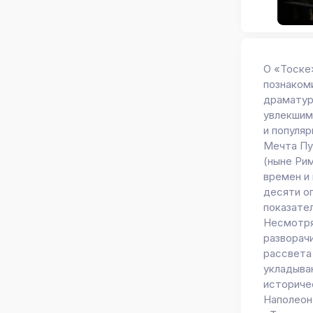
О «Тоске
познаком
драматур
увлекшим
и популяр
Мечта Пуч
(ныне Ри
времен и 
десяти о
показате
Несмотря
разворачи
рассвета
укладыва
историчес
Наполеон