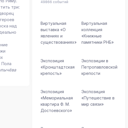
по Риму.
49866 событий
тить три:
 дворец
 героев
Виртуальная
Виртуальная
оска над
выставка «О
коллекция
идеально
явлениях и
«Книжные
существованиях»
памятники РНБ»
ение
джи
ых
Экспозиция
Экспозиции в
ь Пола
«Кронштадтская
Петропавловской
улычёва
крепость»
крепости
Экспозиция
Экспозиция
«Мемориальная
«Путешествие в
квартира Ф. М.
мир связи»
Достоевского»