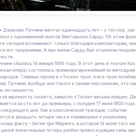
» Джакомо Пуччини мечтал одиннадцать лет – с тех пор, как
ился с одноименной пьесой Викторьена Сарду. Об этом фра
ге сегодня вспоминают только благодаря композиторам, не
ся его творениями. А при жизни Сарду был эталоном плодов
ности.
чини сбылась 14 января 1900 года. В этот день в театре Ко
мская опера) состоялась премьера мрачнейшей из мелодрам
народов. Главных героев в «Тоске» трое, и все трое погиба
пер Пуччини, вообще жестокого к своим персонажам, это н
ль летальности.
 на мрачность сюжета, замысел «Тоски» весьма изящен. Д
вается за сто лет до премьеры, с полудня 17 июня 1800 года
 следующего дня. Как в классической трагедии, события
ются в двадцать четыре часа и «привязаны» к реальному
кому факту – битве при Маренго, в которой 14 июня того же
 ценой значительных потерь разбил превосходящие силы авс