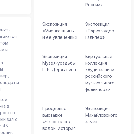
России»
Экспозиция
Экспозиция
анкт-
«Мир женщины
«Парка чудес
лагаются
и ее увлечений»
Галилео»
ктом
ый и
Экспозиция
Виртуальная
ов
Музея-усадьбы
коллекция
ды
Г. Р. Державина
«Аудиозаписи
лер,
российского
Концерты
музыкального
.
фольклора»
ской
на в
Продление
Экспозиция
ирового
выставки
Михайловского
ый зал с
«Человек под
замка
о 45
водой. История
торник,