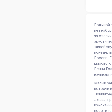
Большой 
петербур
за столи
акустиче
живой зв
понедель
России, Е
мирового 
Бенни Го
начинаютс
Малый за
встречи 
Ленинград
джаза, п
изысканн
посетител