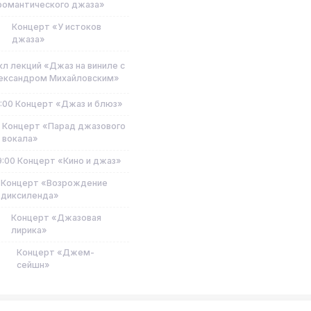
романтического джаза»
Концерт «У истоков
джаза»
кл лекций «Джаз на виниле с
ександром Михайловским»
9:00
Концерт «Джаз и блюз»
Концерт «Парад джазового
вокала»
9:00
Концерт «Кино и джаз»
Концерт «Возрождение
диксиленда»
Концерт «Джазовая
лирика»
Концерт «Джем-
сейшн»