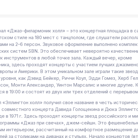
зал «Джаз-филармоник холл» – это концертная площадка в с
гском стиле на 180 мест с танцполом, где слушатели распо
ками на 2–6 персон. Звуковое оформление выполнено компле
ских систем SBN. Это обеспечивает невероятно качественн
ук инструментов в любой точке зала. Каждый вечер, кроме
ника, здесь проходят концерты с участием лучших джазмен
вропы и Америки. В этом уникальном зале играли такие звез
уровня, как Дэвид Бейкер, Риччи Коул, Эдди Гомез, Херб Гел
лсон, Монти Александер, Уинтон Марсалис и многие другие. 
я в 19:00 и состоят из двух или трех отделений с перерывом
л «Эллингтон холл» получил свое название в честь историче
и совместного концерта Давида Голощекина и Дюка Эллингто
е в 1971 г. Здесь проходят концерты звезд российского и м
рограммы «Джаз при свечах», джем-сейшн. Это фешенебельн
ым интерьером, рассчитанный на комфортное размещение д
ей за столиками на диванах и стульях. Начало концертов (в