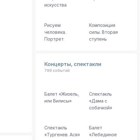
искусства
Рисуем
Композиция
человека.
силы. Вторая
Портрет
ступень
Концерты, спектакли
799 событий
Балет «Жизель,
Спектакль
или Вилисы»
«Дама с
собачкой»
Спектакль
Балет
«Тургенев. Ася»
«Лебединое