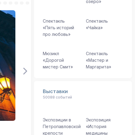
озеро»
Спектакль
Спектакль
«Пять историй
«Чайка»
про любовь»
Мюзикл
Спектакль
«Дорогой
«Мастер и
мистер Смит»
Маргарита»
Выставки
50088 событий
Экспозиции в
Экспозиция
Петропавловской
«История
крепости
медицины