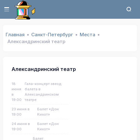
Главная
Санкт-Петербург
Места
Александринский театр
Александринский театр
18
Гала-концерт звезд
июня
балета в
в
Александринском
19:00
театре
23 июня в
Балет «Дон
19:00
Кихот»
24 июня в
Балет «Дон
19:00
Кихот»
Балет