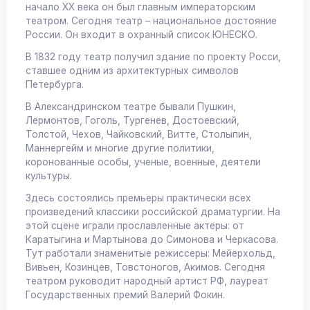
начало XX века он был главным императорским
театром. Сегодня театр – национальное достояние
России. Он входит в охранный список ЮНЕСКО.
В 1832 году театр получил здание по проекту Росси,
ставшее одним из архитектурных символов
Петербурга.
В Александринском театре бывали Пушкин,
Лермонтов, Гоголь, Тургенев, Достоевский,
Толстой, Чехов, Чайковский, Витте, Столыпин,
Маннергейм и многие другие политики,
коронованные особы, ученые, военные, деятели
культуры.
Здесь состоялись премьеры практически всех
произведений классики российской драматургии. На
этой сцене играли прославленные актеры: от
Каратыгина и Мартынова до Симонова и Черкасова.
Тут работали знаменитые режиссеры: Мейерхольд,
Вивьен, Козинцев, Товстоногов, Акимов. Сегодня
театром руководит народный артист РФ, лауреат
Государственных премий Валерий Фокин.