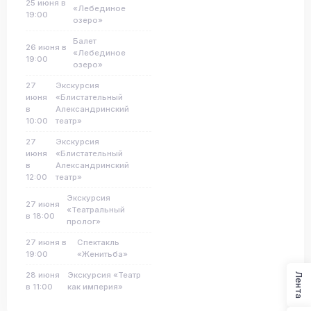
25 июня в
«Лебединое
19:00
озеро»
Балет
26 июня в
«Лебединое
19:00
озеро»
27
Экскурсия
июня
«Блистательный
в
Александринский
10:00
театр»
27
Экскурсия
июня
«Блистательный
в
Александринский
12:00
театр»
Экскурсия
27 июня
«Театральный
в 18:00
пролог»
27 июня в
Спектакль
19:00
«Женитьба»
28 июня
Экскурсия «Театр
Лента
в 11:00
как империя»